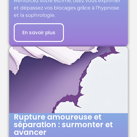
Renforcez votre estime, osez vous exprimer
et dépassez vos blocages grâce à l’hypnose
et la sophrologie.
En savoir plus
Rupture amoureuse et
séparation : surmonter et
avancer