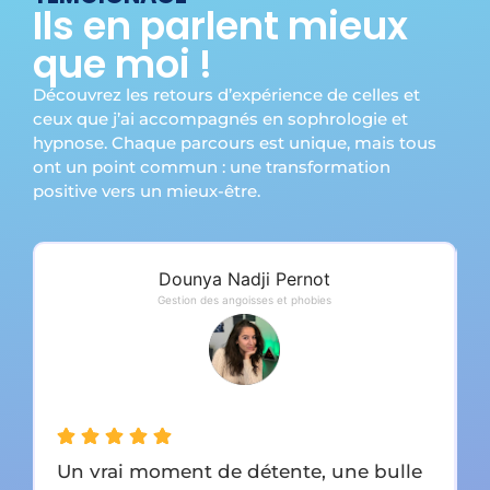
Ils en parlent mieux
que moi !
Découvrez les retours d’expérience de celles et
ceux que j’ai accompagnés en sophrologie et
hypnose. Chaque parcours est unique, mais tous
ont un point commun : une transformation
positive vers un mieux-être.
Dounya Nadji Pernot
Gestion des angoisses et phobies
Un vrai moment de détente, une bulle